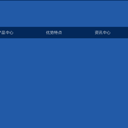
产品中心
优势特点
资讯中心