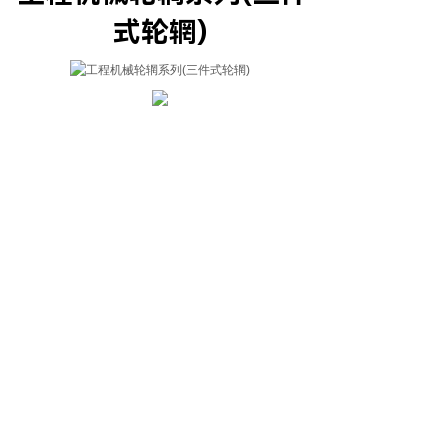
式轮辋)
上一个：
载货汽车和客车轮辋系......
下一个：
工程机械轮辋系列(五......